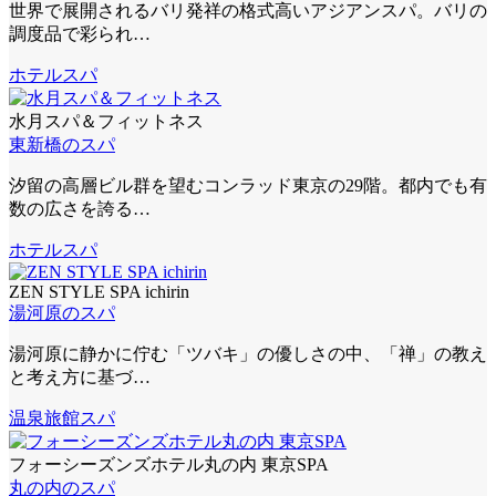
世界で展開されるバリ発祥の格式高いアジアンスパ。バリの
調度品で彩られ…
ホテルスパ
水月スパ＆フィットネス
東新橋のスパ
汐留の高層ビル群を望むコンラッド東京の29階。都内でも有
数の広さを誇る…
ホテルスパ
ZEN STYLE SPA ichirin
湯河原のスパ
湯河原に静かに佇む「ツバキ」の優しさの中、「禅」の教え
と考え方に基づ…
温泉旅館スパ
フォーシーズンズホテル丸の内 東京SPA
丸の内のスパ