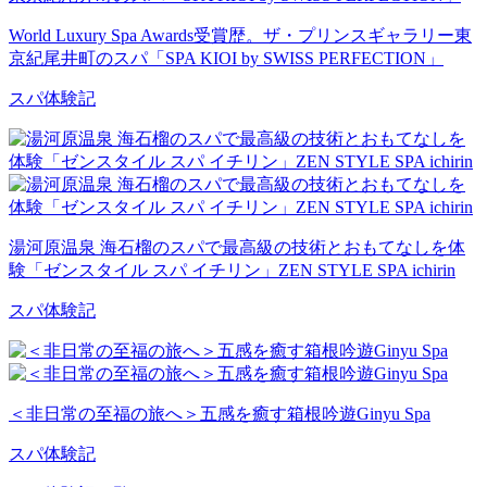
World Luxury Spa Awards受賞歴。ザ・プリンスギャラリー東
京紀尾井町のスパ「SPA KIOI by SWISS PERFECTION」
スパ体験記
湯河原温泉 海石榴のスパで最高級の技術とおもてなしを体
験「ゼンスタイル スパ イチリン」ZEN STYLE SPA ichirin
スパ体験記
＜非日常の至福の旅へ＞五感を癒す箱根吟遊Ginyu Spa
スパ体験記