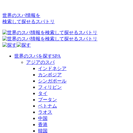
世界のスパ情報を
検索して探せるスパトリ
世界のスパを探す
SPA
アジアのスパ
インドネシア
カンボジア
シンガポール
フィリピン
タイ
プータン
ベトナム
ラオス
中国
香港
韓国