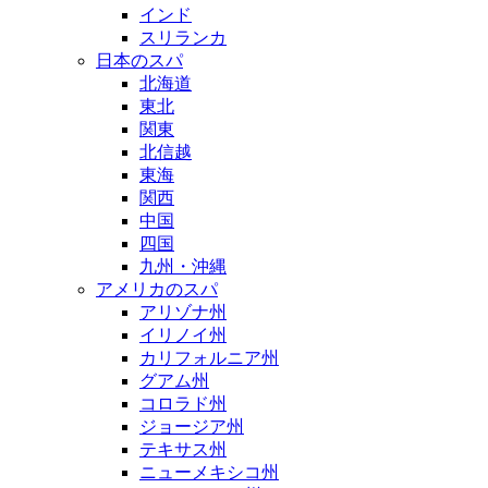
インド
スリランカ
日本のスパ
北海道
東北
関東
北信越
東海
関西
中国
四国
九州・沖縄
アメリカのスパ
アリゾナ州
イリノイ州
カリフォルニア州
グアム州
コロラド州
ジョージア州
テキサス州
ニューメキシコ州