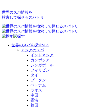
世界のスパ情報を
検索して探せるスパトリ
世界のスパを探す
SPA
アジアのスパ
インドネシア
カンボジア
シンガポール
フィリピン
タイ
プータン
ベトナム
ラオス
中国
香港
韓国