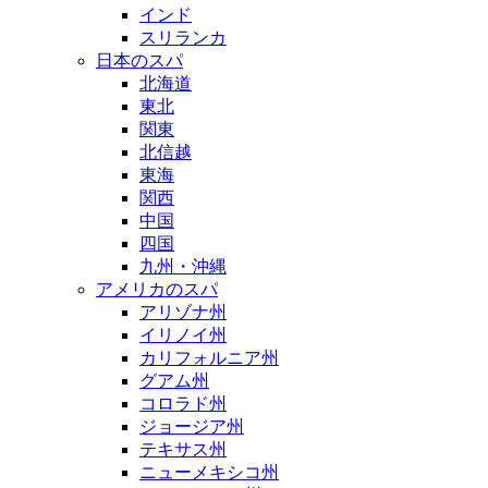
インド
スリランカ
日本のスパ
北海道
東北
関東
北信越
東海
関西
中国
四国
九州・沖縄
アメリカのスパ
アリゾナ州
イリノイ州
カリフォルニア州
グアム州
コロラド州
ジョージア州
テキサス州
ニューメキシコ州