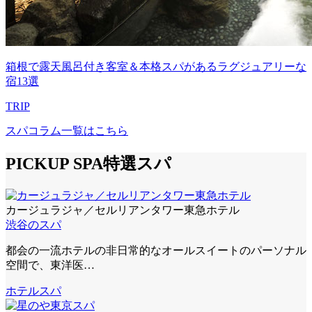
箱根で露天風呂付き客室＆本格スパがあるラグジュアリーな
宿13選
TRIP
スパコラム一覧はこちら
PICKUP SPA
特選スパ
カージュラジャ／セルリアンタワー東急ホテル
渋谷のスパ
都会の一流ホテルの非日常的なオールスイートのパーソナル
空間で、東洋医…
ホテルスパ