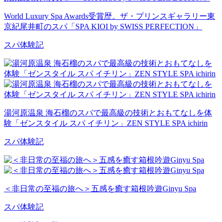
World Luxury Spa Awards受賞歴。ザ・プリンスギャラリー東
京紀尾井町のスパ「SPA KIOI by SWISS PERFECTION」
スパ体験記
湯河原温泉 海石榴のスパで最高級の技術とおもてなしを体
験「ゼンスタイル スパ イチリン」ZEN STYLE SPA ichirin
スパ体験記
＜非日常の至福の旅へ＞五感を癒す箱根吟遊Ginyu Spa
スパ体験記