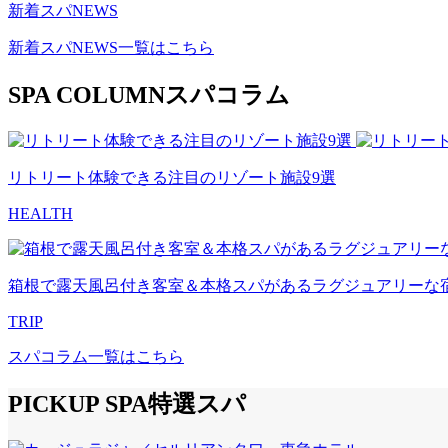
新着スパNEWS
新着スパNEWS一覧はこちら
SPA COLUMN
スパコラム
リトリート体験できる注目のリゾート施設9選
HEALTH
箱根で露天風呂付き客室＆本格スパがあるラグジュアリーな宿
TRIP
スパコラム一覧はこちら
PICKUP SPA
特選スパ