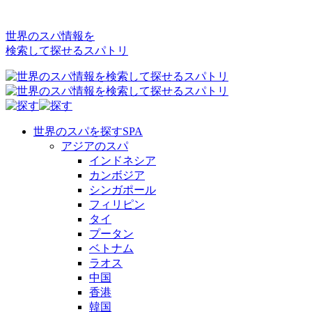
世界のスパ情報を
検索して探せるスパトリ
世界のスパを探す
SPA
アジアのスパ
インドネシア
カンボジア
シンガポール
フィリピン
タイ
プータン
ベトナム
ラオス
中国
香港
韓国