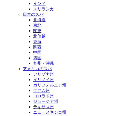
インド
スリランカ
日本のスパ
北海道
東北
関東
北信越
東海
関西
中国
四国
九州・沖縄
アメリカのスパ
アリゾナ州
イリノイ州
カリフォルニア州
グアム州
コロラド州
ジョージア州
テキサス州
ニューメキシコ州