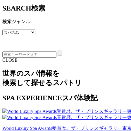
SEARCH
検索
検索ジャンル
CLOSE
世界のスパ情報を
検索して探せる
スパトリ
SPA EXPERIENCE
スパ体験記
World Luxury Spa Awards受賞歴。ザ・プリンスギャラリー東京紀