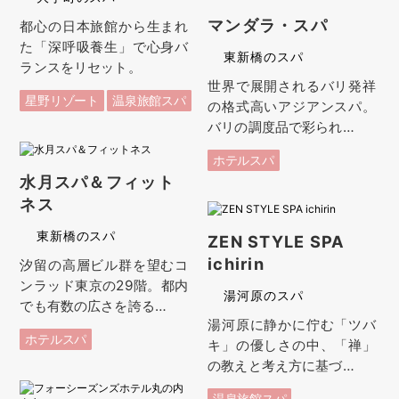
マンダラ・スパ
都心の日本旅館から生まれ
た「深呼吸養生」で心身バ
東新橋のスパ
ランスをリセット。
世界で展開されるバリ発祥
星野リゾート
温泉旅館スパ
の格式高いアジアンスパ。
バリの調度品で彩られ…
ホテルスパ
水月スパ＆フィット
ネス
東新橋のスパ
ZEN STYLE SPA
ichirin
汐留の高層ビル群を望むコ
ンラッド東京の29階。都内
湯河原のスパ
でも有数の広さを誇る…
湯河原に静かに佇む「ツバ
ホテルスパ
キ」の優しさの中、「禅」
の教えと考え方に基づ…
温泉旅館スパ