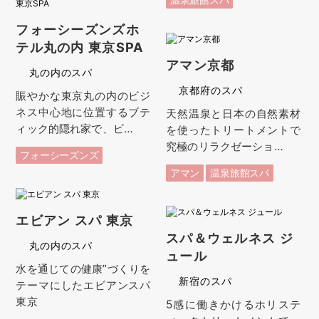
フォーシーズンズホ
テル丸の内 東京SPA
アマン京都
丸の内のスパ
京都府のスパ
賑やかな東京丸の内のビジ
ネス中心地に位置するブテ
天然温泉と日本の自然素材
ィック的隠れ家で、ビ…
を使ったトリートメントで
究極のリラクゼーショ…
フォーシーズンズ
アマン
温泉旅館スパ
エビアン スパ 東京
スパ＆ウェルネス ジ
丸の内のスパ
ュール
水を通じての健康”づくりを
新宿のスパ
テーマにしたエビアンスパ
東京
5感に働きかけるホリステ