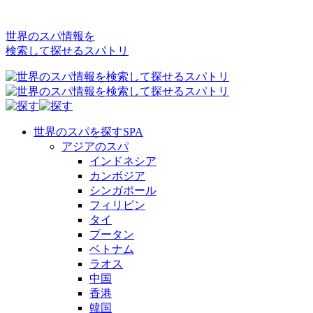
世界のスパ情報を
検索して探せるスパトリ
世界のスパを探す
SPA
アジアのスパ
インドネシア
カンボジア
シンガポール
フィリピン
タイ
プータン
ベトナム
ラオス
中国
香港
韓国