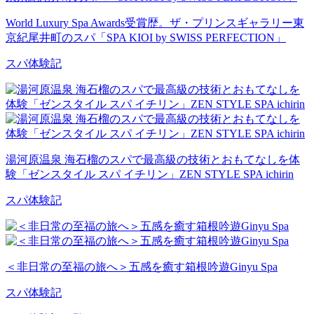
World Luxury Spa Awards受賞歴。ザ・プリンスギャラリー東
京紀尾井町のスパ「SPA KIOI by SWISS PERFECTION」
スパ体験記
湯河原温泉 海石榴のスパで最高級の技術とおもてなしを体
験「ゼンスタイル スパ イチリン」ZEN STYLE SPA ichirin
スパ体験記
＜非日常の至福の旅へ＞五感を癒す箱根吟遊Ginyu Spa
スパ体験記