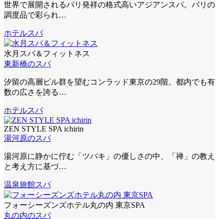
世界で展開されるバリ発祥の格式高いアジアンスパ。バリの
調度品で彩られ…
ホテルスパ
水月スパ＆フィットネス
東新橋のスパ
汐留の高層ビル群を望むコンラッド東京の29階。都内でも有
数の広さを誇る…
ホテルスパ
ZEN STYLE SPA ichirin
湯河原のスパ
湯河原に静かに佇む「ツバキ」の優しさの中、「禅」の教え
と考え方に基づ…
温泉旅館スパ
フォーシーズンズホテル丸の内 東京SPA
丸の内のスパ