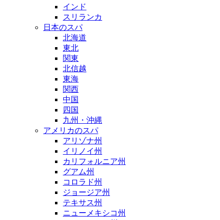
インド
スリランカ
日本のスパ
北海道
東北
関東
北信越
東海
関西
中国
四国
九州・沖縄
アメリカのスパ
アリゾナ州
イリノイ州
カリフォルニア州
グアム州
コロラド州
ジョージア州
テキサス州
ニューメキシコ州