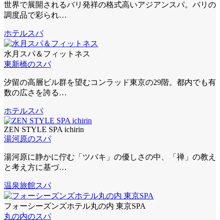
世界で展開されるバリ発祥の格式高いアジアンスパ。バリの
調度品で彩られ…
ホテルスパ
水月スパ＆フィットネス
東新橋のスパ
汐留の高層ビル群を望むコンラッド東京の29階。都内でも有
数の広さを誇る…
ホテルスパ
ZEN STYLE SPA ichirin
湯河原のスパ
湯河原に静かに佇む「ツバキ」の優しさの中、「禅」の教え
と考え方に基づ…
温泉旅館スパ
フォーシーズンズホテル丸の内 東京SPA
丸の内のスパ