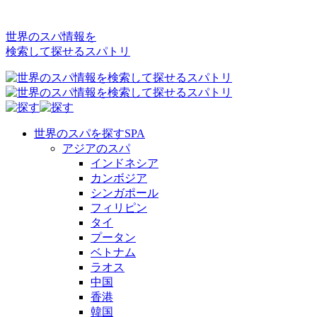
世界のスパ情報を
検索して探せるスパトリ
世界のスパを探す
SPA
アジアのスパ
インドネシア
カンボジア
シンガポール
フィリピン
タイ
プータン
ベトナム
ラオス
中国
香港
韓国