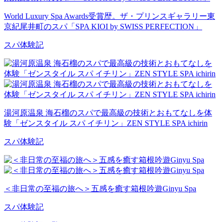
World Luxury Spa Awards受賞歴。ザ・プリンスギャラリー東
京紀尾井町のスパ「SPA KIOI by SWISS PERFECTION」
スパ体験記
湯河原温泉 海石榴のスパで最高級の技術とおもてなしを体
験「ゼンスタイル スパ イチリン」ZEN STYLE SPA ichirin
スパ体験記
＜非日常の至福の旅へ＞五感を癒す箱根吟遊Ginyu Spa
スパ体験記