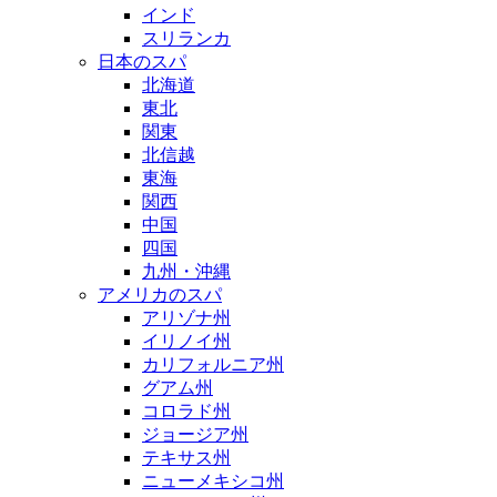
インド
スリランカ
日本のスパ
北海道
東北
関東
北信越
東海
関西
中国
四国
九州・沖縄
アメリカのスパ
アリゾナ州
イリノイ州
カリフォルニア州
グアム州
コロラド州
ジョージア州
テキサス州
ニューメキシコ州