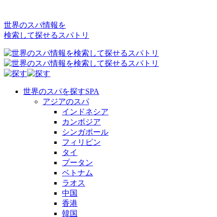
世界のスパ情報を
検索して探せるスパトリ
世界のスパを探す
SPA
アジアのスパ
インドネシア
カンボジア
シンガポール
フィリピン
タイ
プータン
ベトナム
ラオス
中国
香港
韓国