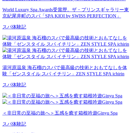
World Luxury Spa Awards受賞歴。ザ・プリンスギャラリー東
京紀尾井町のスパ「SPA KIOI by SWISS PERFECTION」
スパ体験記
湯河原温泉 海石榴のスパで最高級の技術とおもてなしを体
験「ゼンスタイル スパ イチリン」ZEN STYLE SPA ichirin
スパ体験記
＜非日常の至福の旅へ＞五感を癒す箱根吟遊Ginyu Spa
スパ体験記