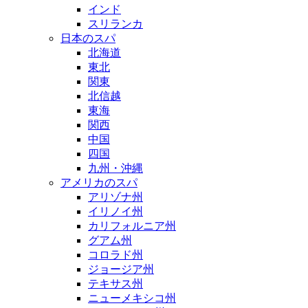
インド
スリランカ
日本のスパ
北海道
東北
関東
北信越
東海
関西
中国
四国
九州・沖縄
アメリカのスパ
アリゾナ州
イリノイ州
カリフォルニア州
グアム州
コロラド州
ジョージア州
テキサス州
ニューメキシコ州