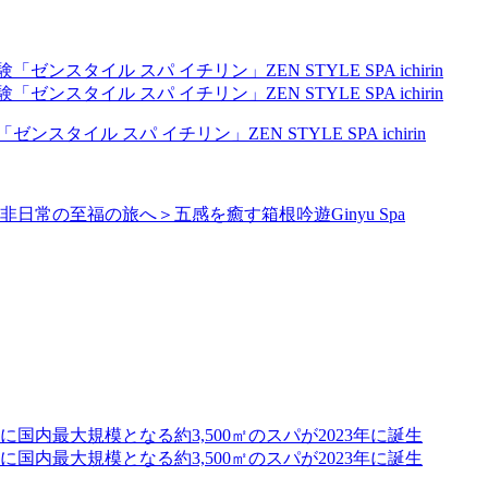
ル スパ イチリン」ZEN STYLE SPA ichirin