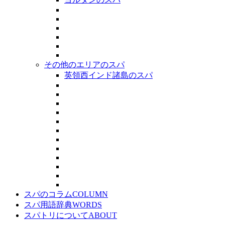
その他のエリアのスパ
英領西インド諸島のスパ
スパのコラム
COLUMN
スパ用語辞典
WORDS
スパトリについて
ABOUT