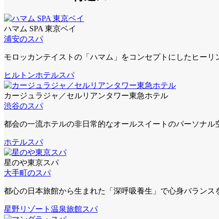
ハマム SPA 東京ベイ
浦安のスパ
モロッカンテイストの「ハマム」をコンセプトにしたヒーリ
ヒルトン
ホテルスパ
カージュラジャ／セルリアンタワー東急ホテル
渋谷のスパ
都会の一流ホテルの非日常的なオールスイートのパーソナル
ホテルスパ
星のや東京スパ
大手町のスパ
都心の日本旅館から生まれた「深呼吸養生」で心身バランス
星野リゾート
温泉旅館スパ