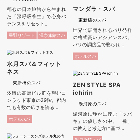
マンダラ・スパ
都心の日本旅館から生まれ
た「深呼吸養生」で心身バ
東新橋のスパ
ランスをリセット。
世界で展開されるバリ発祥
星野リゾート
温泉旅館スパ
の格式高いアジアンスパ。
バリの調度品で彩られ…
ホテルスパ
水月スパ＆フィット
ネス
東新橋のスパ
ZEN STYLE SPA
ichirin
汐留の高層ビル群を望むコ
ンラッド東京の29階。都内
湯河原のスパ
でも有数の広さを誇る…
湯河原に静かに佇む「ツバ
ホテルスパ
キ」の優しさの中、「禅」
の教えと考え方に基づ…
温泉旅館スパ