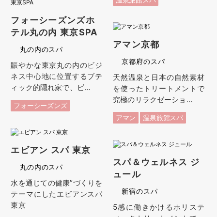
フォーシーズンズホ
テル丸の内 東京SPA
アマン京都
丸の内のスパ
京都府のスパ
賑やかな東京丸の内のビジ
ネス中心地に位置するブテ
天然温泉と日本の自然素材
ィック的隠れ家で、ビ…
を使ったトリートメントで
究極のリラクゼーショ…
フォーシーズンズ
アマン
温泉旅館スパ
エビアン スパ 東京
スパ＆ウェルネス ジ
丸の内のスパ
ュール
水を通じての健康”づくりを
新宿のスパ
テーマにしたエビアンスパ
東京
5感に働きかけるホリステ