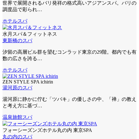
世界で展開されるバリ発祥の格式高いアジアンスパ。バリの
調度品で彩られ…
ホテルスパ
水月スパ＆フィットネス
東新橋のスパ
汐留の高層ビル群を望むコンラッド東京の29階。都内でも有
数の広さを誇る…
ホテルスパ
ZEN STYLE SPA ichirin
湯河原のスパ
湯河原に静かに佇む「ツバキ」の優しさの中、「禅」の教え
と考え方に基づ…
温泉旅館スパ
フォーシーズンズホテル丸の内 東京SPA
丸の内のスパ