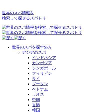
世界のスパ情報を
検索して探せるスパトリ
世界のスパを探す
SPA
アジアのスパ
インドネシア
カンボジア
シンガポール
フィリピン
タイ
プータン
ベトナム
ラオス
中国
香港
韓国