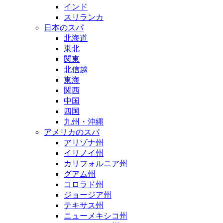
インド
スリランカ
日本のスパ
北海道
東北
関東
北信越
東海
関西
中国
四国
九州・沖縄
アメリカのスパ
アリゾナ州
イリノイ州
カリフォルニア州
グアム州
コロラド州
ジョージア州
テキサス州
ニューメキシコ州