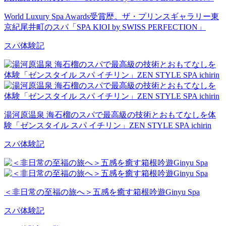
World Luxury Spa Awards受賞歴。ザ・プリンスギャラリー東
京紀尾井町のスパ「SPA KIOI by SWISS PERFECTION」
スパ体験記
湯河原温泉 海石榴のスパで最高級の技術とおもてなしを体
験「ゼンスタイル スパ イチリン」ZEN STYLE SPA ichirin
スパ体験記
＜非日常の至福の旅へ＞五感を癒す箱根吟遊Ginyu Spa
スパ体験記