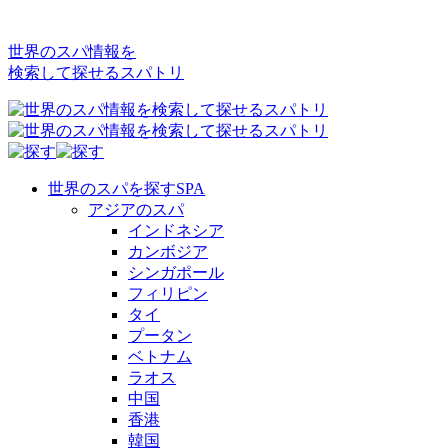
世界のスパ情報を
検索して探せるスパトリ
世界のスパを探す
SPA
アジアのスパ
インドネシア
カンボジア
シンガポール
フィリピン
タイ
プータン
ベトナム
ラオス
中国
香港
韓国