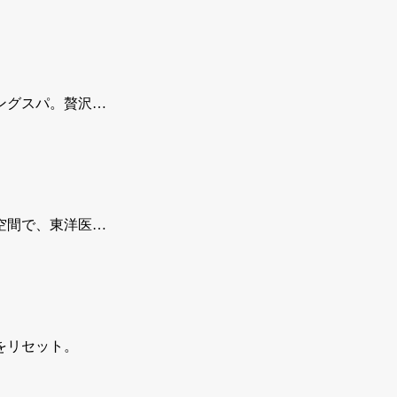
ングスパ。贅沢…
空間で、東洋医…
をリセット。