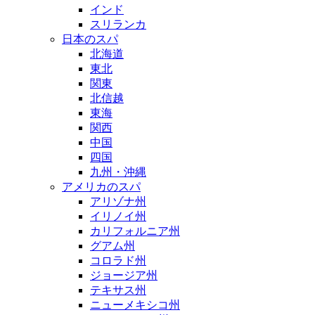
インド
スリランカ
日本のスパ
北海道
東北
関東
北信越
東海
関西
中国
四国
九州・沖縄
アメリカのスパ
アリゾナ州
イリノイ州
カリフォルニア州
グアム州
コロラド州
ジョージア州
テキサス州
ニューメキシコ州