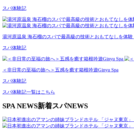
スパ体験記
湯河原温泉 海石榴のスパで最高級の技術とおもてなしを体験「ゼンスタイ
スパ体験記
＜非日常の至福の旅へ＞五感を癒す箱根吟遊Ginyu Spa
スパ体験記
スパ体験記一覧はこちら
SPA NEWS
新着スパNEWS