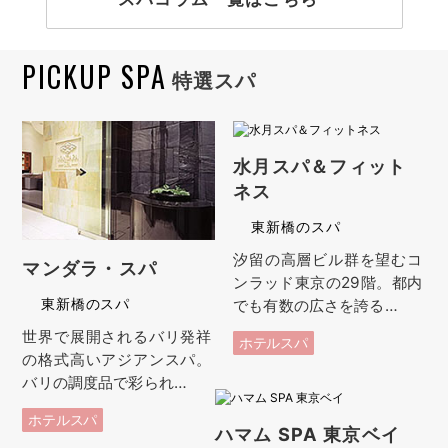
PICKUP SPA
特選スパ
水月スパ＆フィット
ネス
東新橋のスパ
汐留の高層ビル群を望むコ
マンダラ・スパ
ンラッド東京の29階。都内
東新橋のスパ
でも有数の広さを誇る…
世界で展開されるバリ発祥
ホテルスパ
の格式高いアジアンスパ。
バリの調度品で彩られ…
ホテルスパ
ハマム SPA 東京ベイ