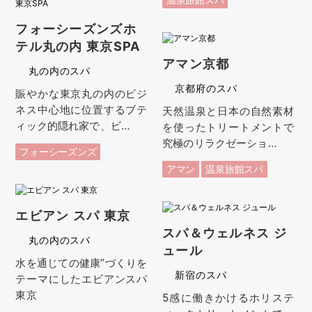
フォーシーズンズホ
テル丸の内 東京SPA
アマン京都
丸の内のスパ
京都府のスパ
賑やかな東京丸の内のビジ
ネス中心地に位置するブテ
天然温泉と日本の自然素材
ィック的隠れ家で、ビ…
を使ったトリートメントで
究極のリラクゼーショ…
フォーシーズンズ
アマン
温泉旅館スパ
エビアン スパ 東京
スパ＆ウェルネス ジ
丸の内のスパ
ュール
水を通じての健康”づくりを
新宿のスパ
テーマにしたエビアンスパ
東京
5感に働きかけるホリステ