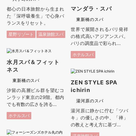
マンダラ・スパ
都心の日本旅館から生まれ
た「深呼吸養生」で心身バ
東新橋のスパ
ランスをリセット。
世界で展開されるバリ発祥
星野リゾート
温泉旅館スパ
の格式高いアジアンスパ。
バリの調度品で彩られ…
ホテルスパ
水月スパ＆フィット
ネス
東新橋のスパ
ZEN STYLE SPA
ichirin
汐留の高層ビル群を望むコ
ンラッド東京の29階。都内
湯河原のスパ
でも有数の広さを誇る…
湯河原に静かに佇む「ツバ
ホテルスパ
キ」の優しさの中、「禅」
の教えと考え方に基づ…
温泉旅館スパ