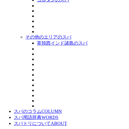
その他のエリアのスパ
英領西インド諸島のスパ
スパのコラム
COLUMN
スパ用語辞典
WORDS
スパトリについて
ABOUT