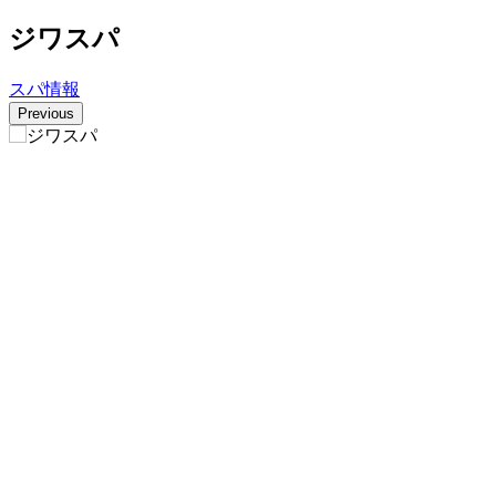
ジワスパ
スパ情報
Previous