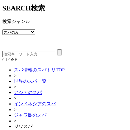
SEARCH
検索
検索ジャンル
CLOSE
スパ情報のスパトリTOP
>
世界のスパ一覧
>
アジアのスパ
>
インドネシアのスパ
>
ジャワ島のスパ
>
ジワスパ